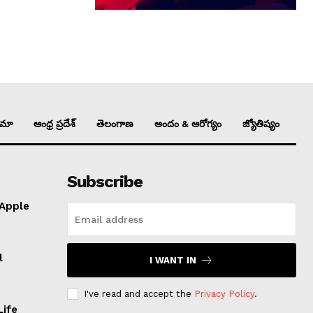
ిమా
ఆంధ్ర ప్రదేశ్
తెలంగాణ
అందం & ఆరోగ్యం
జ్యోతిష్యం
Subscribe
 Apple
l
I WANT IN
I've read and accept the
Privacy Policy
.
Life