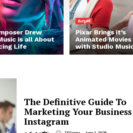
మ్యూజిక్
omposer Drew
Pixar Brings it’s
Music is all About
Animated Movies 
ing Life
with Studio Musi
The Definitive Guide To
Marketing Your Business
Instagram
TFGanga
-
June 1, 2026