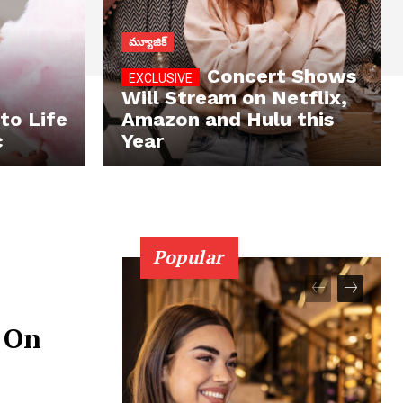
మ్యూజిక్
Concert Shows
Will Stream on Netflix,
to Life
Amazon and Hulu this
c
Year
Popular
 On