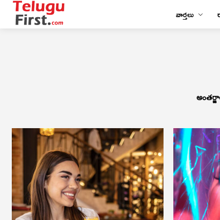
వార్తలు
అంతర్జా