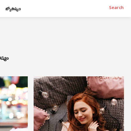
జ్యోతిష్యం
Search
ిష్యం