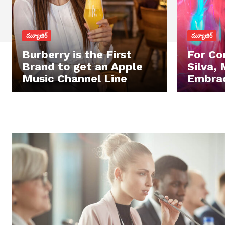
మ్యూజిక్
మ్యూజిక్
Burberry is the First
For C
Brand to get an Apple
Silva, 
Music Channel Line
Embrac