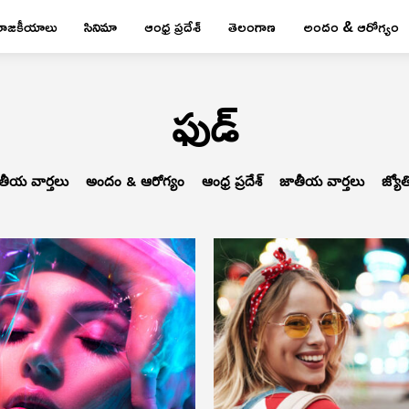
రాజకీయాలు
సినిమా
ఆంధ్ర ప్రదేశ్
తెలంగాణ
అందం & ఆరోగ్యం
ఫుడ్
తీయ వార్తలు
అందం & ఆరోగ్యం
ఆంధ్ర ప్రదేశ్
జాతీయ వార్తలు
జ్యోత